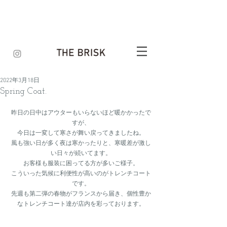
2022年3月18日
Spring Coat.
昨日の日中はアウターもいらないほど暖かかったで
すが、
今日は一変して寒さが舞い戻ってきましたね。
風も強い日が多く夜は寒かったりと、寒暖差が激し
い日々が続いてます。
お客様も服装に困ってる方が多いご様子。
こういった気候に利便性が高いのがトレンチコート
です。
先週も第二弾の春物がフランスから届き、個性豊か
なトレンチコート達が店内を彩っております。