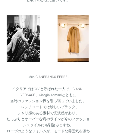
と覗くのがまた憎いです。
-80s 
GIANFRANCO FERRE
-
イタリアでは"3G"と呼ばれた一人で、
GIANNI 
VERSACE、
Giorgio Armaniとともに
当時のファッション界を引っ張っていました。
トレンチコートでは珍しいブラック。
シャリ感のある素材で光沢感があり、
たっぷりとオーバーな肩のラインが今のファッショ
ンスタイルにも馴染みますね。
ローブのようなフォルムが、モードな雰囲気を漂わ