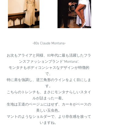
-80s Claude Montana-
お次もアライアと同様、80年代に最も活躍したフラ
ンスファッションブランド"Montana".
モンタナもボディコンシャスなデザインが特徴的
で、
特に肩を強調し、逆三角形のラインをよく目にしま
す。
こちらのトレンチも、まさにモンタナらしいスタイ
ルが詰まった一着。
生地は王道のベージュにはせず、カーキがベースの
美しい玉虫色。
マントのようなショルダーで、より存在感を放って
いますね。