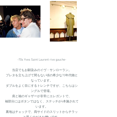
-70s Yves Saint Laurent rive gauche-
当店でもお馴染みのイヴ・サンローラン。
プレタを立ち上げて間もない頃の希少な70年代物と
なっています。
ダブルをよく目にするトレンチですが、こちらはシ
ングルで登場。
肩と袖のギャザーが非常にエレガントで、
袖部分にはボタンではなく、ステッチが4本施されて
います。
裏地はチェックで、両サイドのスリットからチラッ