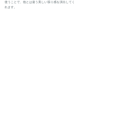
使うことで、他とは違う美しい張り感を演出してく
れます。
このように作業工程一つ一つに抜かりなく、魂が込
められたカレはきっとファッションに彩りを与えて
くれるはずです。
一度現地で工場見学に行ってみたいものですね。
エルメスカレはギフトにもオススメです。
姉妹店 The Vintage Dress 共にバリエーション豊かに