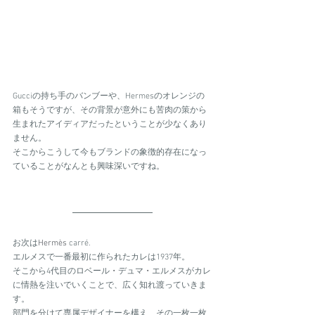
Gucciの持ち手のバンブーや、Hermesのオレンジの
箱もそうですが、その背景が意外にも苦肉の策から
生まれたアイディアだったということが少なくあり
ません。
そこからこうして今もブランドの象徴的存在になっ
ていることがなんとも興味深いですね。
お次は
Hermès 
carré.
エルメスで一番最初に作られたカレは1937年。
そこから4代目のロベール
・
デュマ
・
エルメスがカレ
に情熱を注いでいくことで、広く知れ渡っていきま
す。
部門を分けて専属デザイナーを構え、その一枚一枚