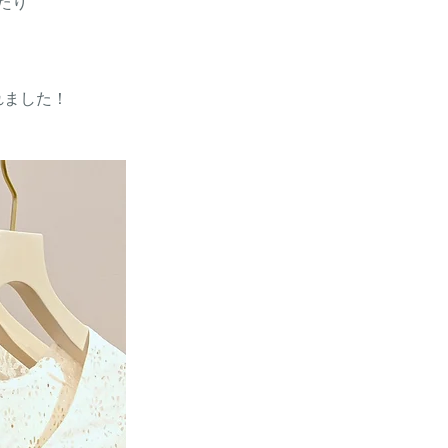
たり
れました！