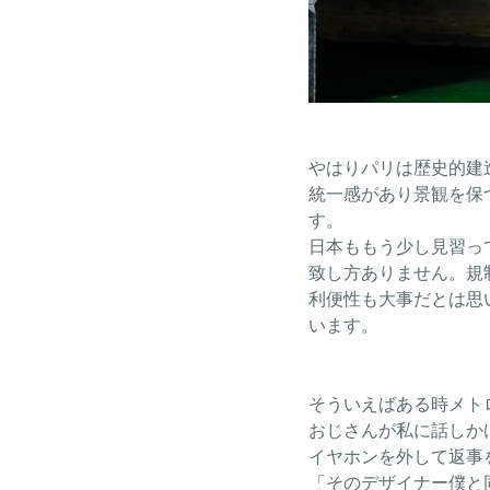
やはりパリは歴史的建
統一感があり景観を保
す。
日本ももう少し見習っ
致し方ありません。規
利便性も大事だとは思
います。
そういえばある時メト
おじさんが私に話しか
イヤホンを外して返事を
「そのデザイナー僕と