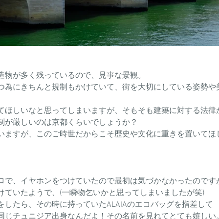
造物が多く残っているので、見事な景観。
つ為にきちんと規制もかけていて、街を大切にしている姿勢や
てほしいなと思ってしまいますが、そもそも建築に対する法律
制が厳しいのは京都くらいでしょうか？
いますが、このご時世だからこそ歴史や文化に重きを置いてほ
ロで、イヤホンをつけていたので最初は気づかなかったのです
けていたようで、(一瞬物乞いかと思ってしまいましたが笑)
したら、その時に持っていたALAIAのエコバッグを指差して
同じチュニジア出身なんだよ！その名前を見れてとても嬉しい