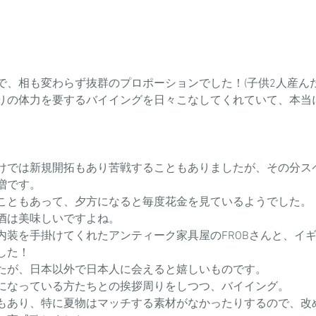
で、相も変わらず抜群のプロポーションでした！(子供2人産ん
りの体力を要するバイイングを日々こなしてくれていて、本当
けでは新規開拓もあり苦戦することもありましたが、その分ス
増です。
こともあって、夕方になると毎度花金を見ているようでした。
酒は美味しいですよね。
内装を手掛けてくれたアンティーク家具屋のFROBさんと、イ
した！
たが、日本以外で日本人に会えると嬉しいものです。
になっている方たちとの挨拶周りをしつつ、バイイング。
もあり、特に夏物はマッチする素材がなかったりするので、改