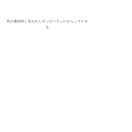
色の魔術師と言われたサンローランだからこそだせ
る
美しいブルー 
人とは被りたくないかたには非常にオススメの一着
となっております。
THE BRISK.