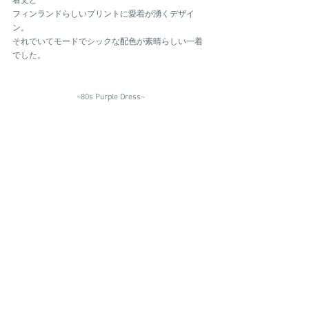
着丈と
フィンランドらしいプリントに愛着が湧くデザイ
ン。
それでいてモードでシックな配色が素晴らしい一着
でした。
~80s Purple Dress~